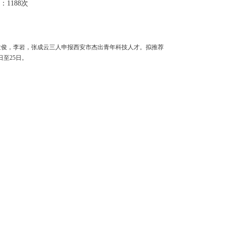
：1188次
发俊，李岩，张成云三人申报西安市杰出青年科技人才。拟推荐
至25日。