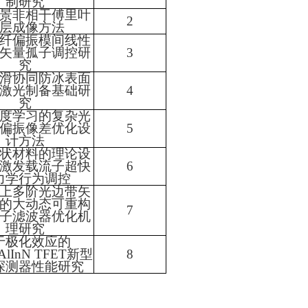
制研究
景非相干傅里叶
2
层成像方法
纤偏振模间线性
矢量孤子调控研
3
究
滑协同防冰表面
激光制备基础研
4
究
度学习的复杂光
偏振像差优化设
5
计方法
状材料的理论设
激发载流子超快
6
力学行为调控
上多阶光边带矢
的大动态可重构
7
子滤波器优化机
理研究
于极化效应的
AlInN TFET
新型
8
探测器性能研究