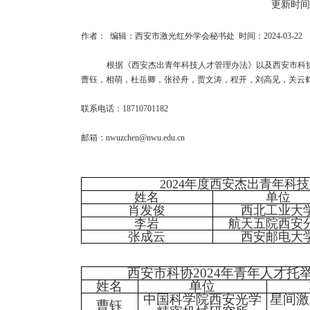
更新时间：
作者： 编辑：西安市激光红外学会秘书处 时间：2024-03-22
根据《西安杰出青年科技人才管理办法》以及西安市科
曹钰，相萌，杜岳卿，张径舟，贾文涛，程开，刘高见，关云鹤申
联系电话：18710701182
邮箱：nwuzchen@nwu.edu.cn
2024
年度西安杰出青年科技
姓名
单位
肖发俊
西北工业大
李岩
航天五院西安
张成云
西安邮电大
西安市科协
2024
年青年人才托
姓名
单位
中国科学院西安光学
星间激
曹钰