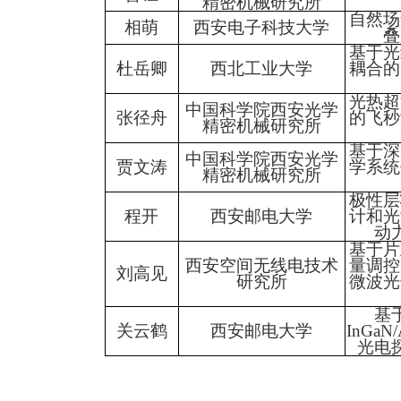
精密机械研究所
自然场
相萌
西安电子科技大学
叠
基于光
杜岳卿
西北工业大学
耦合的
光热超
中国科学院西安光学
张径舟
的飞秒
精密机械研究所
基于深
中国科学院西安光学
贾文涛
学系统
精密机械研究所
极性层
程开
西安邮电大学
计和光
动
基于片
西安空间无线电技术
量调控
刘高见
研究所
微波光
基
关云鹤
西安邮电大学
InGaN/
光电