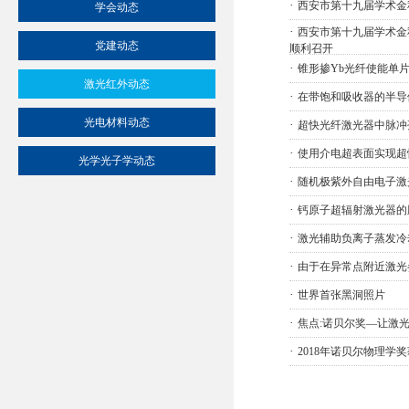
·
西安市第十九届学术金
学会动态
·
西安市第十九届学术金
党建动态
顺利召开
·
锥形掺Yb光纤使能单
激光红外动态
·
在带饱和吸收器的半导
光电材料动态
·
超快光纤激光器中脉冲
·
使用介电超表面实现超
光学光子学动态
·
随机极紫外自由电子激
·
钙原子超辐射激光器的
·
激光辅助负离子蒸发冷
·
由于在异常点附近激光
·
世界首张黑洞照片
·
焦点:诺贝尔奖—让激
·
2018年诺贝尔物理学