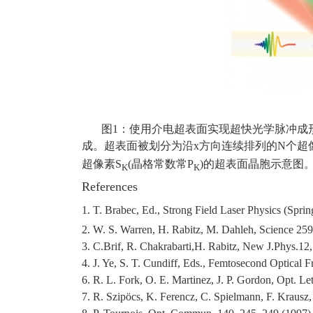
图
1
：
使用介电超表面实现超快光学脉冲成
成。超表面被划分为沿
x
方向连续排列的
N
个超
超像素
S
(晶格常数
常P
)的超表面晶胞示意图
K
K
References
1. T. Brabec, Ed., Strong Field Laser Physics (Sprin
2. W. S. Warren, H. Rabitz, M. Dahleh, Science 25
3. C.Brif, R. Chakrabarti,H. Rabitz, New J.Phys.12
4. J. Ye, S. T. Cundiff, Eds., Femtosecond Optical
6. R. L. Fork, O. E. Martinez, J. P. Gordon, Opt. Le
7. R. Szipöcs, K. Ferencz, C. Spielmann, F. Krausz,