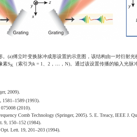
形
。
(a)
傅立叶变换脉冲成形设置的示意图，该结构由一对衍射光
像素S
（索
引为
k = 1
、
2
，
…
，
N)
。通过该设置传播的输入光脉
K
。
ger, 2009).
9, 1581–1589 (1993).
, 075008 (2010).
 Frequency Comb Technology (Springer, 2005). 5. E. Treacy, IEEE J. Q
tt. 9, 150–152 (1984).
 Opt. Lett. 19, 201–203 (1994).